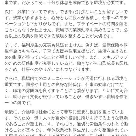
事です。だからこそ、十分な休息を確保できる環境が必要です。
次に、残業についてですが、できるだけ少ないことが望ましいで
す。残業が多すぎると、心身ともに疲れが蓄積し、仕事へのモチ
ベーションも下がりがちです。また、プライベートの時間を削る
ことにもなりかねません。職場での業務効率を高めることで、必
要以上の残業を削減できる環境を整えることが大切です。
そして、福利厚生の充実も見逃せません。例えば、健康保険や厚
生年金はもちろん、子育て支援や住宅支援など、生活を支えるた
めの制度が整っていることが望ましいです。また、スキルアップ
のための研修制度が充実していると、働きながら自己成長も図れ
るため、仕事へのやりがいにもつながります。
さらに、職場内でのコミュニケーションが円滑に行われる環境も
重要です。同僚や上司との良好な関係は、仕事の効率だけでな
く、職場の雰囲気を良くすることにも繋がります。互いに支え合
い、助け合う文化が根付いていることが、働きやすい職場を作る
一つの鍵です。
最後に、介護職は社会にとって非常に重要な役割を担っていま
す。そのため、働く人々が自分の役割に誇りを持てるような職場
であることが望まれます。それには、適切な労働条件のもとで働
けることが基本です。年休残業福利厚生がしっかり整備されてい
る環境であれば、働く人々は安心して仕事に取り組むことができ