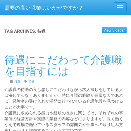
需要の高い職業はいかがですか？
Toggl
navig
View Sidebar
TAG ARCHIVES:
待遇
待遇にこだわって介護職
を目指すには
待遇
待遇
介護職の待遇の良し悪しにこだわりながら求人探しをしている人
は決して少なくありませんが、特に介護の経験が豊富な人であれ
ば、経験者の受け入れが活発に行われている介護施設を見つける
ことが大事です。
介護職に求められる能力や経験の長さに関しては、それぞれの事
業所の経営方針や実際の業務の内容などによりますが、長く働く
うえで現場で働いているスタッフの雰囲気や仕事への取り組み方
をしっかりと把握することがおすすめです。